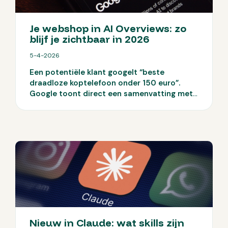
je AI inzet als echte conversieversneller.
Je webshop in AI Overviews: zo
blijf je zichtbaar in 2026
5-4-2026
Een potentiële klant googelt “beste
draadloze koptelefoon onder 150 euro”.
Google toont direct een samenvatting met
drie aanbevelingen, en jouw webshop staat
er niet bij. De klant hoeft niet eens meer te
klikken. Welkom in het tijdperk van AI
Overviews.
Sinds 2025 toont Google in
Nederland AI-gegenereerde antwoorden
bóven de gewone zoekresultaten. Meer
vertoningen, minder klikken. En een serieuze
vraag hierbij: hoe blijf je zichtbaar als
Google het antwoord al geeft?
Nieuw in Claude: wat skills zijn