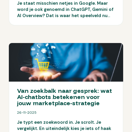
Je staat misschien netjes in Google. Maar
word je ook genoemd in ChatGPT, Gemini of
AI Overview?
Dat is waar het speelveld nu
verandert. Gebruikers krijgen steeds vaker
direct antwoord van AI, zonder door te
klikken. En als jouw bedrijf daar niet tussen
zit, verlies je simpelweg zichtbaarheid.
Van zoekbalk naar gesprek: wat
AI-chatbots betekenen voor
jouw marketplace-strategie
26-11-2025
Je typt een zoekwoord in. Je scrolt. Je
vergelijkt. En uiteindelijk kies je iets of haak