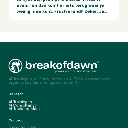
even… en dan komt er iets terug waar je
weinig mee kunt. Frustrerend? Zeker. Je
bent niet de enige. Veel AI-gebruikers
krijgen middelmatige resultaten, omdat
hun prompt niet goed genoeg is. Op papier
lijkt prompten simpel: je stelt een vraag en
AI doet de rest. Maar in de praktijk blijft de
output vaak achter. Waarom? Omdat de
kwaliteit van je prompt allesbepalend is. In
deze blog ontdek je de vier meest
gemaakte promptfouten.
AI Trainingen, AI Consultancy en AI Tools op maat voor
organisaties die willen groeien met AI.
Diensten
AI Trainingen
AI Consultancy
AI Tools op Maat
Contact
040 833 0001