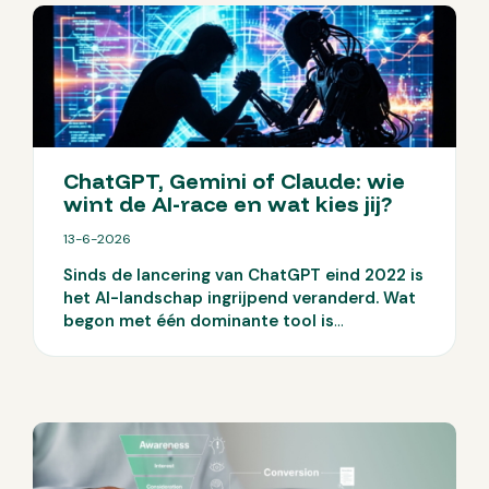
ChatGPT, Gemini of Claude: wie
wint de AI-race en wat kies jij?
13-6-2026
Sinds de lancering van ChatGPT eind 2022 is
het AI-landschap ingrijpend veranderd. Wat
begon met één dominante tool is
uitgegroeid tot een markt met meerdere
serieuze spelers. ChatGPT, Gemini en Claude
ontwikkelen zich snel en elk op hun eigen
manier. In deze blog zetten we de
belangrijkste ontwikkelingen op een rij en
laten we zien waar elke tool op dit moment
goed in is.