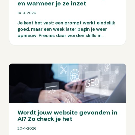
en wanneer je ze inzet
14-3-2026
Je kent het vast: een prompt werkt eindelijk
goed, maar een week later begin je weer
opnieuw. Precies daar worden skills in
Claude interessant. Ze maken van losse
slimme prompts een vaste werkwijze die je
telkens opnieuw kunt inzetten. Maar
wanneer is dat echt handig voor jou en je
team?
Wordt jouw website gevonden in
AI? Zo check je het
20-1-2026