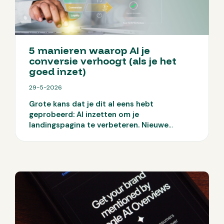
5 manieren waarop AI je
conversie verhoogt (als je het
goed inzet)
29-5-2026
Grote kans dat je dit al eens hebt
geprobeerd: AI inzetten om je
landingspagina te verbeteren. Nieuwe
headlines laten genereren of zelfs complete
funnels uitschrijven. Het ziet er vaak goed
uit, maar je cijfers blijven achter. Geen
duidelijke stijging, geen doorbraak. Veel
mkb-bedrijven zitten precies hier: ze
gebruiken AI, maar zien geen echte
conversiegroei. Dus waar gaat het mis? En
belangrijker: hoe zorg je dat AI wél impact
maakt? Hieronder lees je 5 manieren waarop