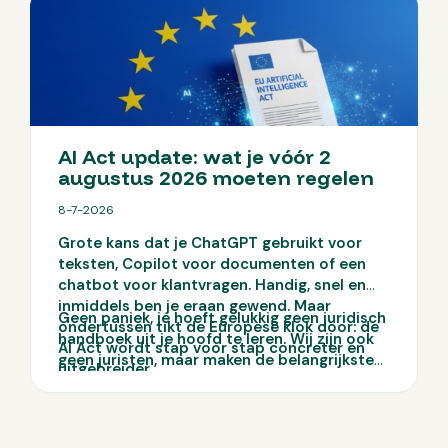
AI Act update: wat je vóór 2
augustus 2026 moeten regelen
8-7-2026
Grote kans dat je ChatGPT gebruikt voor
teksten, Copilot voor documenten of een
chatbot voor klantvragen. Handig, snel en
inmiddels ben je eraan gewend. Maar
Geen paniek, je hoeft gelukkig geen juridisch
ondertussen tikt de Europese klok door: de
handboek uit je hoofd te leren. Wij zijn ook
AI Act wordt stap voor stap concreter en
geen juristen, maar maken de belangrijkste
uitgebreider.
punten wél praktisch en overzichtelijk. Wij
nemen je dan ook graag mee in welke AI Act-
regels voor mkb’ers belangrijk zijn en hoe je
jouw bedrijf praktisch voorbereidt.