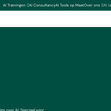
AI Trainingen
AI Consultancy
AI Tools op Maat
Over ons
AI 
ips over AI. Speciaal voor