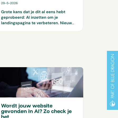
29-5-2026
Grote kans dat je dit al eens hebt
geprobeerd: AI inzetten om je
landingspagina te verbeteren. Nieuwe
headlines laten genereren of zelfs
complete funnels uitschrijven. Het ziet
er vaak goed uit, maar je cijfers blijven
achter. Geen duidelijke stijging, geen
doorbraak. Veel mkb-bedrijven zitten
precies hier: ze gebruiken AI, maar zien
geen echte conversiegroei. Dus waar
gaat het mis? En belangrijker: hoe zorg
je dat AI wél impact maakt? Hieronder
lees je 5 manieren waarop je AI inzet
als echte conversieversneller.
Wordt jouw website
gevonden in AI? Zo check je
het