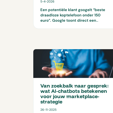
5-4-2026
Een potentiële klant googelt “beste
draadloze koptelefoon onder 150
euro”. Google toont direct een
samenvatting met drie aanbevelingen,
en jouw webshop staat er niet bij. De
klant hoeft niet eens meer te klikken.
Welkom in het tijdperk van AI
Overviews.
Sinds 2025 toont Google in
Nederland AI-gegenereerde
antwoorden bóven de gewone
zoekresultaten. Meer vertoningen,
minder klikken. En een serieuze vraag
hierbij: hoe blijf je zichtbaar als Google
het antwoord al geeft?
Van zoekbalk naar gesprek:
wat AI-chatbots betekenen
voor jouw marketplace-
strategie
26-11-2025