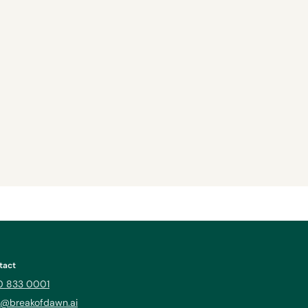
tact
 833 0001
o@breakofdawn.ai