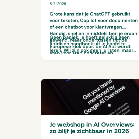
8-7-2026
Grote kans dat je ChatGPT gebruikt
voor teksten, Copilot voor documenten
of een chatbot voor klantvragen.
Handig, snel en inmiddels ben je eraan
Geen paniek, je hoeft gelukkig geen
gewend. Maar ondertussen tikt de
juridisch handboek uit je hoofd te
Europese klok door: de AI Act wordt
leren. Wij zijn ook geen juristen, maar
stap voor stap concreter en
maken de belangrijkste punten wél
uitgebreider.
praktisch en overzichtelijk. Wij nemen
je dan ook graag mee in welke AI Act-
regels voor mkb’ers belangrijk zijn en
hoe je jouw bedrijf praktisch
voorbereidt.
Je webshop in AI Overviews:
zo blijf je zichtbaar in 2026