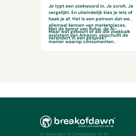
Je typt een zoekwoord in. Je scrolt. Je
vergelijkt. En uiteindelijk kies je iets of
haak je af. Het is een patroon dat we
allemaal kennen van marketplaces.
Met de komst van Rufus, de AI-
Maar wat gebeurt er als die zoekbalk
assistent van Amazon, verschuift de
verandert in een gesprek?
manier waarop consumenten
producten ontdekken. Niet langer
zoeken in losse woorden, maar vragen
stellen in context. En dat heeft directe
gevolgen voor hoe jouw producten
gevonden én gekozen worden.
AI Trainingen, AI Consultancy en AI