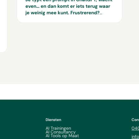
even… en dan komt er iets terug waar
je weinig mee kunt. Frustrerend?
Zeker. Je bent niet de enige. Veel AI-
gebruikers krijgen middelmatige
resultaten, omdat hun prompt niet
goed genoeg is. Op papier lijkt
prompten simpel: je stelt een vraag en
AI doet de rest. Maar in de praktijk
blijft de output vaak achter. Waarom?
Omdat de kwaliteit van je prompt
allesbepalend is. In deze blog ontdek
je de vier meest gemaakte
promptfouten.
Diensten
Con
AI Trainingen
040
AI Consultancy
AI Tools op Maat
inf