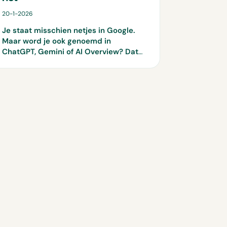
20-1-2026
Je staat misschien netjes in Google.
Maar word je ook genoemd in
ChatGPT, Gemini of AI Overview?
Dat
is waar het speelveld nu verandert.
Gebruikers krijgen steeds vaker direct
antwoord van AI, zonder door te
klikken. En als jouw bedrijf daar niet
tussen zit, verlies je simpelweg
zichtbaarheid.