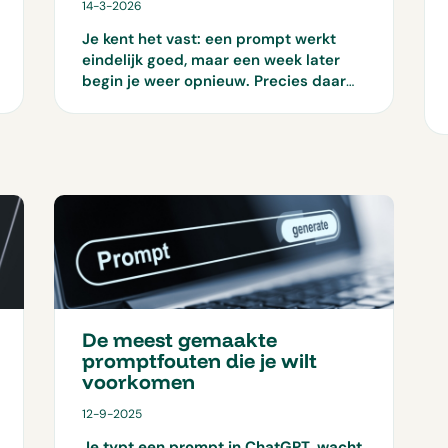
14-3-2026
Je kent het vast: een prompt werkt
eindelijk goed, maar een week later
begin je weer opnieuw. Precies daar
worden skills in Claude interessant. Ze
maken van losse slimme prompts een
vaste werkwijze die je telkens opnieuw
kunt inzetten. Maar wanneer is dat
echt handig voor jou en je team?
De meest gemaakte
promptfouten die je wilt
voorkomen
12-9-2025
Je typt een prompt in ChatGPT, wacht