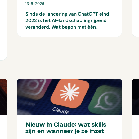
13-6-2026
Sinds de lancering van ChatGPT eind
2022 is het AI-landschap ingrijpend
veranderd. Wat begon met één
dominante tool is uitgegroeid tot een
markt met meerdere serieuze spelers.
ChatGPT, Gemini en Claude
ontwikkelen zich snel en elk op hun
eigen manier. In deze blog zetten we
de belangrijkste ontwikkelingen op een
rij en laten we zien waar elke tool op
dit moment goed in is.
Nieuw in Claude: wat skills
zijn en wanneer je ze inzet