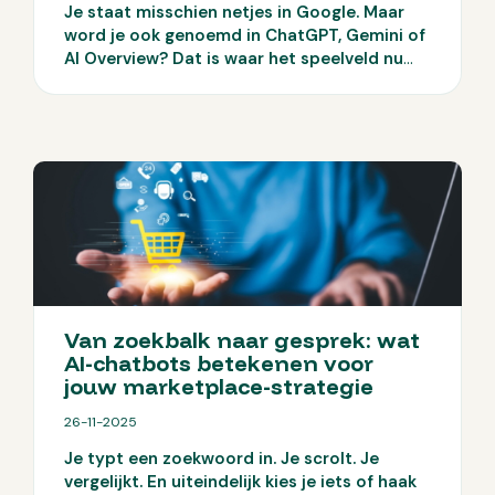
Je staat misschien netjes in Google. Maar
word je ook genoemd in ChatGPT, Gemini of
AI Overview?
Dat is waar het speelveld nu
verandert. Gebruikers krijgen steeds vaker
direct antwoord van AI, zonder door te
klikken. En als jouw bedrijf daar niet tussen
zit, verlies je simpelweg zichtbaarheid.
Van zoekbalk naar gesprek: wat
AI-chatbots betekenen voor
jouw marketplace-strategie
26-11-2025
Je typt een zoekwoord in. Je scrolt. Je
vergelijkt. En uiteindelijk kies je iets of haak