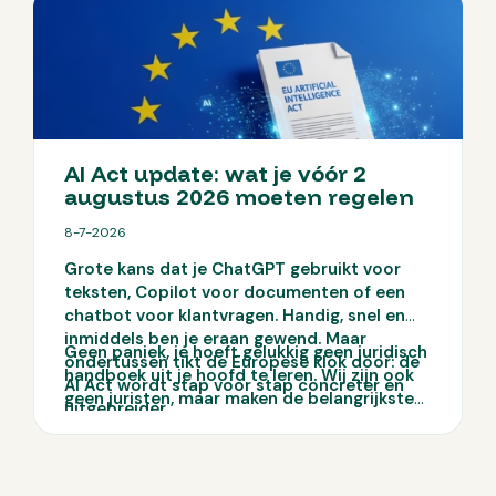
AI Act update: wat je vóór 2
augustus 2026 moeten regelen
8-7-2026
Grote kans dat je ChatGPT gebruikt voor
teksten, Copilot voor documenten of een
chatbot voor klantvragen. Handig, snel en
inmiddels ben je eraan gewend. Maar
Geen paniek, je hoeft gelukkig geen juridisch
ondertussen tikt de Europese klok door: de
handboek uit je hoofd te leren. Wij zijn ook
AI Act wordt stap voor stap concreter en
geen juristen, maar maken de belangrijkste
uitgebreider.
punten wél praktisch en overzichtelijk. Wij
nemen je dan ook graag mee in welke AI Act-
regels voor mkb’ers belangrijk zijn en hoe je
jouw bedrijf praktisch voorbereidt.