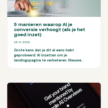
5 manieren waarop AI je
conversie verhoogt (als je het
goed inzet)
29-5-2026
Grote kans dat je dit al eens hebt
geprobeerd: AI inzetten om je
landingspagina te verbeteren. Nieuwe
headlines laten genereren of zelfs complete
funnels uitschrijven. Het ziet er vaak goed
uit, maar je cijfers blijven achter. Geen
duidelijke stijging, geen doorbraak. Veel
mkb-bedrijven zitten precies hier: ze
gebruiken AI, maar zien geen echte
conversiegroei. Dus waar gaat het mis? En
belangrijker: hoe zorg je dat AI wél impact
maakt? Hieronder lees je 5 manieren waarop