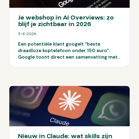
je AI inzet als echte conversieversneller.
Je webshop in AI Overviews: zo
blijf je zichtbaar in 2026
5-4-2026
Een potentiële klant googelt “beste
draadloze koptelefoon onder 150 euro”.
Google toont direct een samenvatting met
drie aanbevelingen, en jouw webshop staat
er niet bij. De klant hoeft niet eens meer te
klikken. Welkom in het tijdperk van AI
Overviews.
Sinds 2025 toont Google in
Nederland AI-gegenereerde antwoorden
bóven de gewone zoekresultaten. Meer
vertoningen, minder klikken. En een serieuze
vraag hierbij: hoe blijf je zichtbaar als
Google het antwoord al geeft?
Nieuw in Claude: wat skills zijn