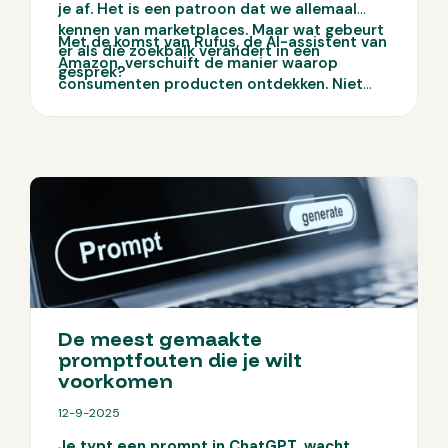
je af. Het is een patroon dat we allemaal
kennen van marketplaces. Maar wat gebeurt
Met de komst van Rufus, de AI-assistent van
er als die zoekbalk verandert in een
Amazon, verschuift de manier waarop
gesprek?
consumenten producten ontdekken. Niet
langer zoeken in losse woorden, maar vragen
stellen in context. En dat heeft directe
gevolgen voor hoe jouw producten
gevonden én gekozen worden.
De meest gemaakte
promptfouten die je wilt
voorkomen
12-9-2025
Je typt een prompt in ChatGPT, wacht