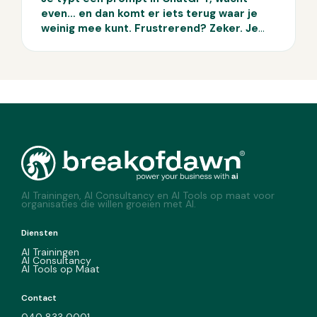
even… en dan komt er iets terug waar je
weinig mee kunt. Frustrerend? Zeker. Je
bent niet de enige. Veel AI-gebruikers
krijgen middelmatige resultaten, omdat
hun prompt niet goed genoeg is. Op papier
lijkt prompten simpel: je stelt een vraag en
AI doet de rest. Maar in de praktijk blijft de
output vaak achter. Waarom? Omdat de
kwaliteit van je prompt allesbepalend is. In
deze blog ontdek je de vier meest
gemaakte promptfouten.
AI Trainingen, AI Consultancy en AI Tools op maat voor
organisaties die willen groeien met AI.
Diensten
AI Trainingen
AI Consultancy
AI Tools op Maat
Contact
040 833 0001