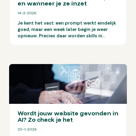
en wanneer je ze inzet
14-3-2026
Je kent het vast: een prompt werkt eindelijk
goed, maar een week later begin je weer
opnieuw. Precies daar worden skills in
Claude interessant. Ze maken van losse
slimme prompts een vaste werkwijze die je
telkens opnieuw kunt inzetten. Maar
wanneer is dat echt handig voor jou en je
team?
Wordt jouw website gevonden in
AI? Zo check je het
20-1-2026