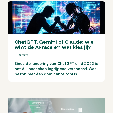
ChatGPT, Gemini of Claude: wie
wint de AI-race en wat kies jij?
13-6-2026
Sinds de lancering van ChatGPT eind 2022 is
het AI-landschap ingrijpend veranderd. Wat
begon met één dominante tool is
uitgegroeid tot een markt met meerdere
serieuze spelers. ChatGPT, Gemini en Claude
ontwikkelen zich snel en elk op hun eigen
manier. In deze blog zetten we de
belangrijkste ontwikkelingen op een rij en
laten we zien waar elke tool op dit moment
goed in is.