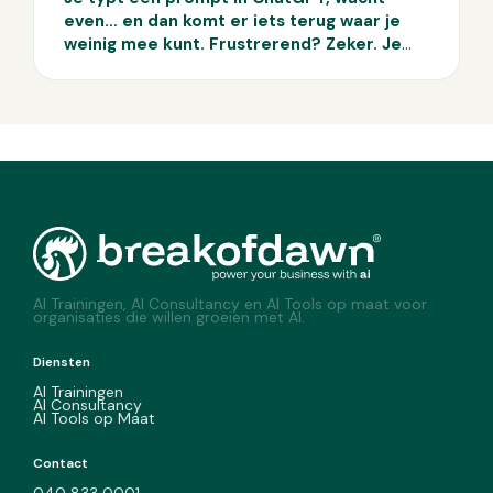
even… en dan komt er iets terug waar je
weinig mee kunt. Frustrerend? Zeker. Je
bent niet de enige. Veel AI-gebruikers
krijgen middelmatige resultaten, omdat
hun prompt niet goed genoeg is. Op papier
lijkt prompten simpel: je stelt een vraag en
AI doet de rest. Maar in de praktijk blijft de
output vaak achter. Waarom? Omdat de
kwaliteit van je prompt allesbepalend is. In
deze blog ontdek je de vier meest
gemaakte promptfouten.
AI Trainingen, AI Consultancy en AI Tools op maat voor
organisaties die willen groeien met AI.
Diensten
AI Trainingen
AI Consultancy
AI Tools op Maat
Contact
040 833 0001