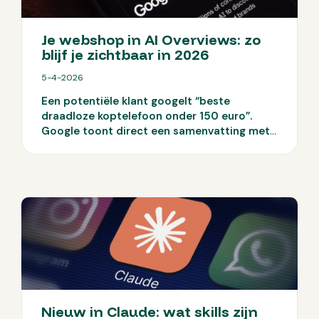
je AI inzet als echte conversieversneller.
Je webshop in AI Overviews: zo
blijf je zichtbaar in 2026
5-4-2026
Een potentiële klant googelt “beste
draadloze koptelefoon onder 150 euro”.
Google toont direct een samenvatting met
drie aanbevelingen, en jouw webshop staat
er niet bij. De klant hoeft niet eens meer te
klikken. Welkom in het tijdperk van AI
Overviews.
Sinds 2025 toont Google in
Nederland AI-gegenereerde antwoorden
bóven de gewone zoekresultaten. Meer
vertoningen, minder klikken. En een serieuze
vraag hierbij: hoe blijf je zichtbaar als
Google het antwoord al geeft?
Nieuw in Claude: wat skills zijn