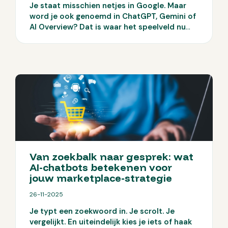
Je staat misschien netjes in Google. Maar
word je ook genoemd in ChatGPT, Gemini of
AI Overview?
Dat is waar het speelveld nu
verandert. Gebruikers krijgen steeds vaker
direct antwoord van AI, zonder door te
klikken. En als jouw bedrijf daar niet tussen
zit, verlies je simpelweg zichtbaarheid.
Van zoekbalk naar gesprek: wat
AI-chatbots betekenen voor
jouw marketplace-strategie
26-11-2025
Je typt een zoekwoord in. Je scrolt. Je
vergelijkt. En uiteindelijk kies je iets of haak