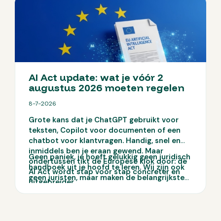
AI Act update: wat je vóór 2
augustus 2026 moeten regelen
8-7-2026
Grote kans dat je ChatGPT gebruikt voor
teksten, Copilot voor documenten of een
chatbot voor klantvragen. Handig, snel en
inmiddels ben je eraan gewend. Maar
Geen paniek, je hoeft gelukkig geen juridisch
ondertussen tikt de Europese klok door: de
handboek uit je hoofd te leren. Wij zijn ook
AI Act wordt stap voor stap concreter en
geen juristen, maar maken de belangrijkste
uitgebreider.
punten wél praktisch en overzichtelijk. Wij
nemen je dan ook graag mee in welke AI Act-
regels voor mkb’ers belangrijk zijn en hoe je
jouw bedrijf praktisch voorbereidt.