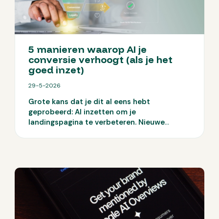
5 manieren waarop AI je
conversie verhoogt (als je het
goed inzet)
29-5-2026
Grote kans dat je dit al eens hebt
geprobeerd: AI inzetten om je
landingspagina te verbeteren. Nieuwe
headlines laten genereren of zelfs complete
funnels uitschrijven. Het ziet er vaak goed
uit, maar je cijfers blijven achter. Geen
duidelijke stijging, geen doorbraak. Veel
mkb-bedrijven zitten precies hier: ze
gebruiken AI, maar zien geen echte
conversiegroei. Dus waar gaat het mis? En
belangrijker: hoe zorg je dat AI wél impact
maakt? Hieronder lees je 5 manieren waarop