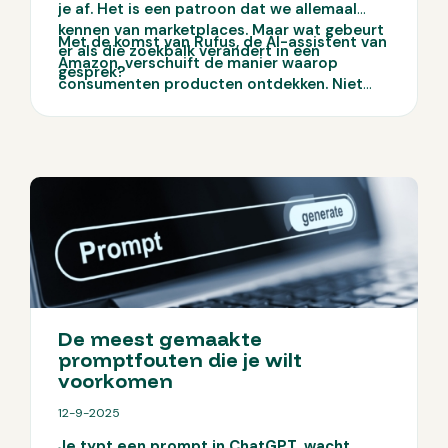
je af. Het is een patroon dat we allemaal
kennen van marketplaces. Maar wat gebeurt
Met de komst van Rufus, de AI-assistent van
er als die zoekbalk verandert in een
Amazon, verschuift de manier waarop
gesprek?
consumenten producten ontdekken. Niet
langer zoeken in losse woorden, maar vragen
stellen in context. En dat heeft directe
gevolgen voor hoe jouw producten
gevonden én gekozen worden.
De meest gemaakte
promptfouten die je wilt
voorkomen
12-9-2025
Je typt een prompt in ChatGPT, wacht