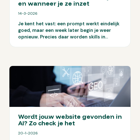
en wanneer je ze inzet
14-3-2026
Je kent het vast: een prompt werkt eindelijk
goed, maar een week later begin je weer
opnieuw. Precies daar worden skills in
Claude interessant. Ze maken van losse
slimme prompts een vaste werkwijze die je
telkens opnieuw kunt inzetten. Maar
wanneer is dat echt handig voor jou en je
team?
Wordt jouw website gevonden in
AI? Zo check je het
20-1-2026